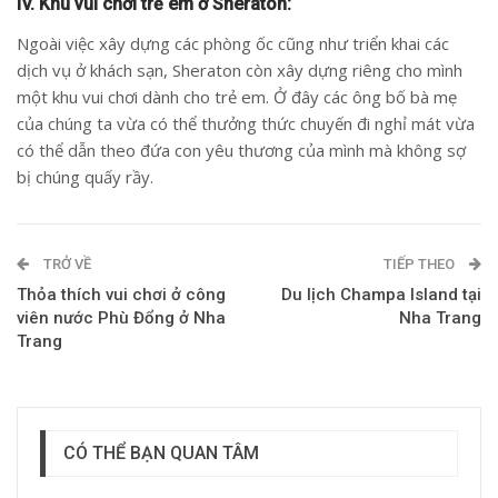
IV. Khu vui chơi trẻ em ở Sheraton:
Ngoài việc xây dựng các phòng ốc cũng như triển khai các
dịch vụ ở khách sạn, Sheraton còn xây dựng riêng cho mình
một khu vui chơi dành cho trẻ em. Ở đây các ông bố bà mẹ
của chúng ta vừa có thể thưởng thức chuyến đi nghỉ mát vừa
có thể dẫn theo đứa con yêu thương của mình mà không sợ
bị chúng quấy rầy.
TRỞ VỀ
TIẾP THEO
Thỏa thích vui chơi ở công
Du lịch Champa Island tại
viên nước Phù Đổng ở Nha
Nha Trang
Trang
CÓ THỂ BẠN QUAN TÂM