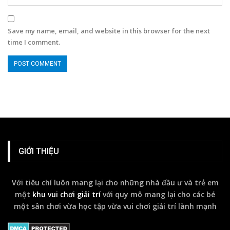
Save my name, email, and website in this browser for the next
time I comment.
GIỚI THIỆU
Với tiêu chí luôn mang lại cho những nhà đầu ư và trẻ em
một
khu vui chơi giải trí
với quy mô mang lại cho các bé
một sân chơi vừa học tập vừa vui chơi giải trí lành mạnh