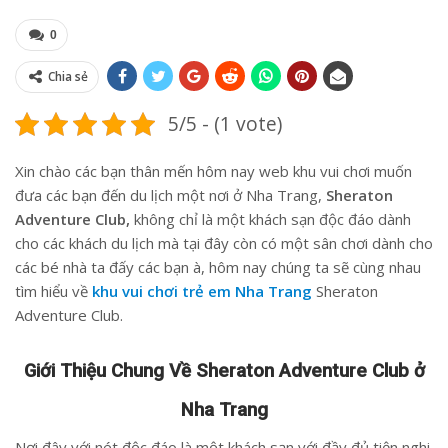
0
Chia sẻ
5/5 - (1 vote)
Xin chào các bạn thân mến hôm nay web khu vui chơi muốn
đưa các bạn đến du lịch một nơi ở Nha Trang,
Sheraton
Adventure Club,
không chỉ là một khách sạn độc đáo dành
cho các khách du lịch mà tại đây còn có một sân chơi dành cho
các bé nhà ta đấy các bạn à, hôm nay chúng ta sẽ cùng nhau
tìm hiểu về
khu vui chơi trẻ em Nha Trang
Sheraton
Adventure Club.
Giới Thiệu Chung Về Sheraton Adventure Club ở
Nha Trang
Nơi đây với nét độc đáo là một khách sạn với đầy đủ tiện nghi