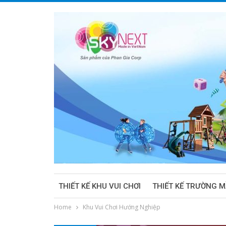
THIẾT KẾ KHU VUI CHƠI
THIẾT KẾ TRƯỜNG 
Home
Khu Vui Chơi Hướng Nghiệp