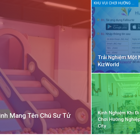
KHU VUI CHƠI HƯỚNG NGHIỆP
Trải Nghiệm Một 
KizWorld
Kinh Nghiệm Khi Đi
Bình Mang Tên Chú Sư Tử
Chơi Hướng Nghiệp
City