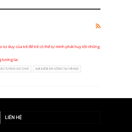
 tư duy của trẻ để trẻ có thể tự mình phát huy tốt những
 tương lai.
ĐẦU TƯ KHU VUI CHƠI
ĐỊA ĐIỂM ĂN UỐNG TẠI HÀ NỘI
LIÊN HỆ