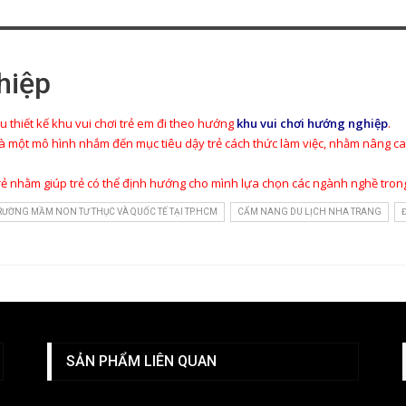
hiệp
thiết kế khu vui chơi trẻ em đi theo hướng
khu vui chơi hướng nghiệp
.
à một mô hình nhắm đến mục tiêu dậy trẻ cách thức làm việc, nhằm nâng cao
rẻ nhằm giúp trẻ có thể định hướng cho mình lựa chọn các ngành nghề trong
RƯỜNG MẦM NON TƯ THỤC VÀ QUỐC TẾ TẠI TP.HCM
CẨM NANG DU LỊCH NHA TRANG
SẢN PHẨM LIÊN QUAN