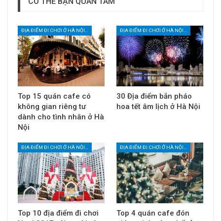
CÓ THỂ BẠN QUAN TÂM
ĐỊA ĐIỂM ĐI CHƠI Ở HÀ NỘI VỚI NGƯỜI YÊU
ĐỊA ĐIỂM ĐI CHƠI Ở HÀ NỘI VỚI NGƯỜI YÊU
Top 15 quán cafe có
30 Địa điểm bắn pháo
không gian riêng tư
hoa tết âm lịch ở Hà Nội
dành cho tình nhân ở Hà
Nội
ĐỊA ĐIỂM ĐI CHƠI Ở HÀ NỘI VỚI NGƯỜI YÊU
ĐỊA ĐIỂM ĐI CHƠI Ở HÀ NỘI VỚI NGƯỜI YÊU
Top 10 địa điểm đi chơi
Top 4 quán cafe đón