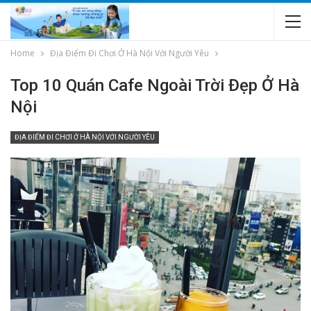
Home
Địa Điểm Đi Chơi Ở Hà Nội Với Người Yêu
Top 10 Quán Cafe Ngoài Trời Đẹp Ở Hà
Nội
ĐỊA ĐIỂM ĐI CHƠI Ở HÀ NỘI VỚI NGƯỜI YÊU