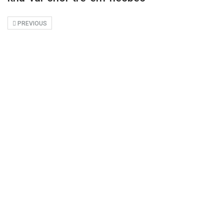
PREVIOUS