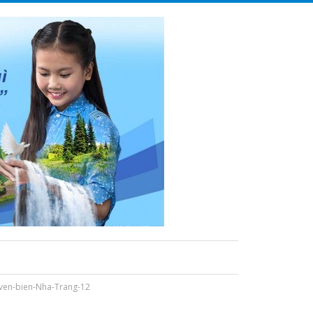
ven-bien-Nha-Trang-12