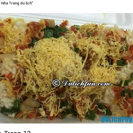
 Nha Trang du lịch"