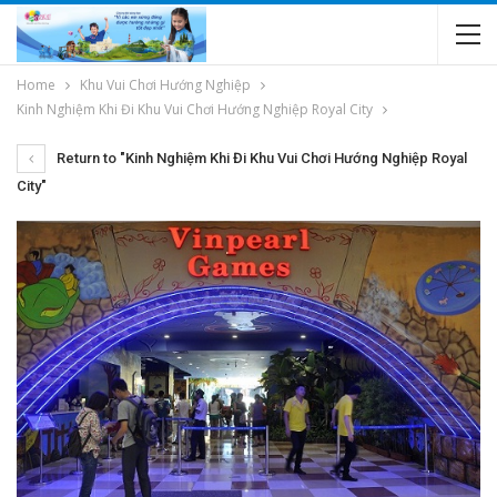
Home
Khu Vui Chơi Hướng Nghiệp
Kinh Nghiệm Khi Đi Khu Vui Chơi Hướng Nghiệp Royal City
Return to "Kinh Nghiệm Khi Đi Khu Vui Chơi Hướng Nghiệp Royal
City"