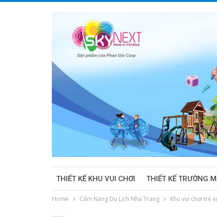
THIẾT KẾ KHU VUI CHƠI
THIẾT KẾ TRƯỜNG 
Home
Cẩm Nang Du Lịch Nha Trang
Khu vui chơi trẻ