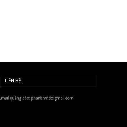
LIÊN HỆ
Email quảng cáo: phanbrand@gmail.com