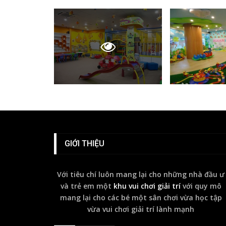
GIỚI THIỆU
Với tiêu chí luôn mang lại cho những nhà đầu ư
và trẻ em một
khu vui chơi giải trí
với quy mô
mang lại cho các bé một sân chơi vừa học tập
vừa vui chơi giải trí lành mạnh