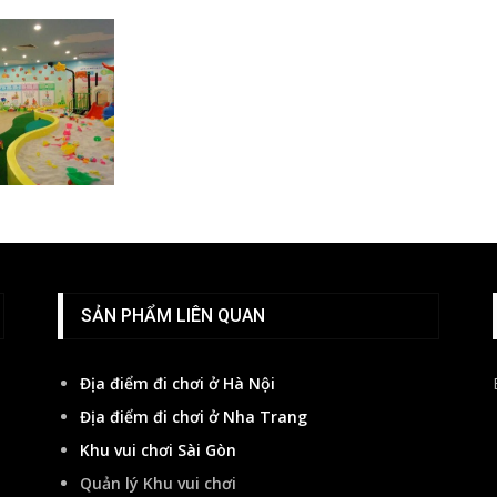
SẢN PHẨM LIÊN QUAN
Địa điểm đi chơi ở Hà Nội
Địa điểm đi chơi ở Nha Trang
Khu vui chơi Sài Gòn
Quản lý Khu vui chơi