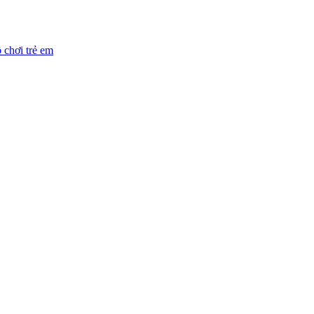
 chơi trẻ em