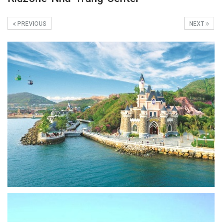
PREVIOUS
NEXT