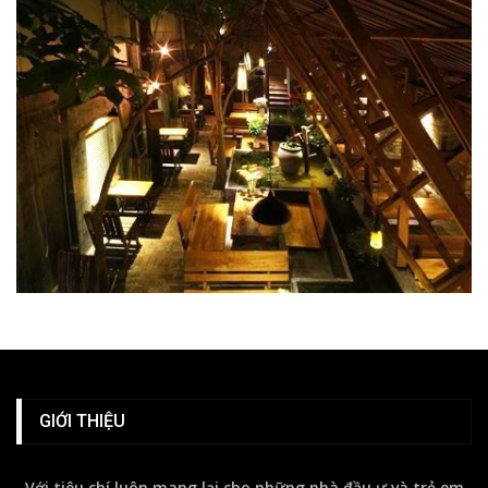
GIỚI THIỆU
Với tiêu chí luôn mang lại cho những nhà đầu ư và trẻ em