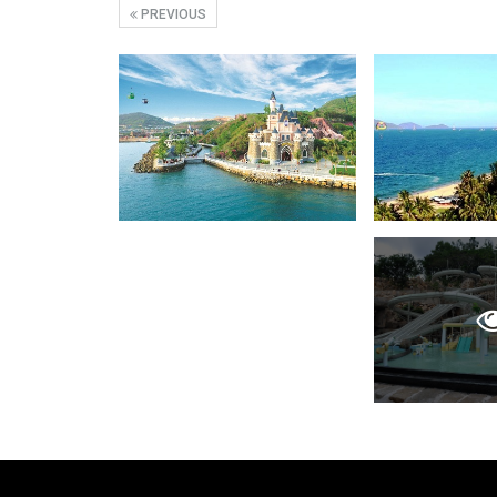
PREVIOUS