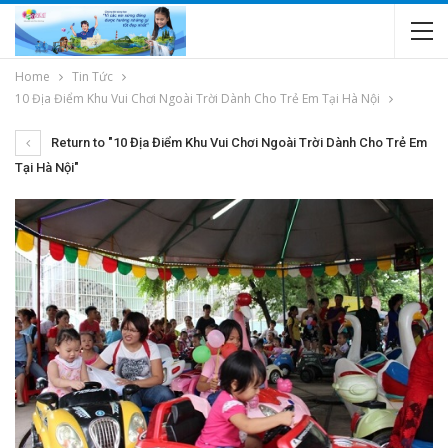
Home
Tin Tức
10 Địa Điểm Khu Vui Chơi Ngoài Trời Dành Cho Trẻ Em Tại Hà Nội
Return to "10 Địa Điểm Khu Vui Chơi Ngoài Trời Dành Cho Trẻ Em
Tại Hà Nội"