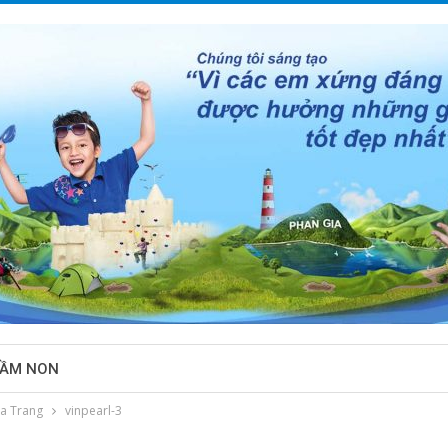
MẦM NON
ha Trang
vinpearl-3