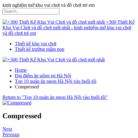
kinh nghiệm mở khu vui chơi và đồ chơi trẻ em
+300 Thiết Kế
Khu Vui Chơi và đồ chơi mới nhất - kinh nghiệm mở khu vui chơi
và đồ chơi trẻ em
Thiết kế khu vui chơi
Thiết kế trường mầm non
Home
Địa điểm ăn uống tại Hà Nội
Top 10 quán ăn ngon Hà Nội vào buổi tối
Compressed
Return to "Top 10 quán ăn ngon Hà Nội vào buổi tối"
Compressed
Next
Previous