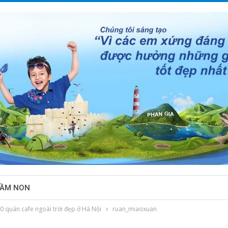
MẦM NON
0 quán cafe ngoài trời đẹp ở Hà Nội
ruan_miaoxuan