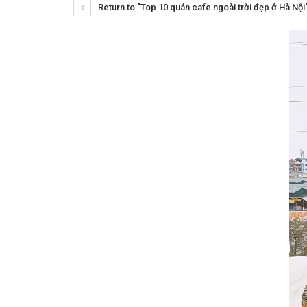
Return to "Top 10 quán cafe ngoài trời đẹp ở Hà Nội