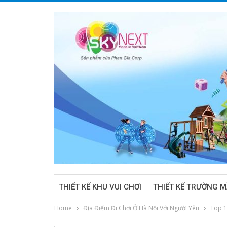
THIẾT KẾ KHU VUI CHƠI
THIẾT KẾ TRƯỜNG 
Home
Địa Điểm Đi Chơi Ở Hà Nội Với Người Yêu
Top 1