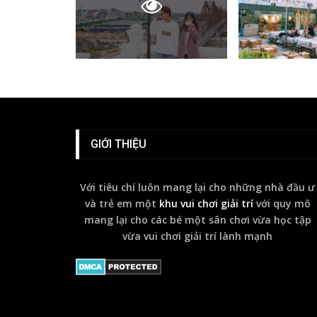
GIỚI THIỆU
Với tiêu chí luôn mang lại cho những nhà đầu ư
và trẻ em một
khu vui chơi giải trí
với quy mô
mang lại cho các bé một sân chơi vừa học tập
vừa vui chơi giải trí lành mạnh