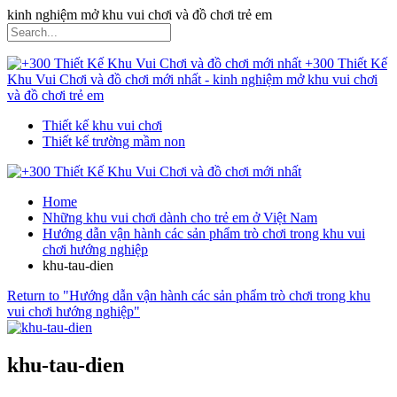
kinh nghiệm mở khu vui chơi và đồ chơi trẻ em
+300 Thiết Kế
Khu Vui Chơi và đồ chơi mới nhất - kinh nghiệm mở khu vui chơi
và đồ chơi trẻ em
Thiết kế khu vui chơi
Thiết kế trường mầm non
Home
Những khu vui chơi dành cho trẻ em ở Việt Nam
Hướng dẫn vận hành các sản phẩm trò chơi trong khu vui
chơi hướng nghiệp
khu-tau-dien
Return to "Hướng dẫn vận hành các sản phẩm trò chơi trong khu
vui chơi hướng nghiệp"
khu-tau-dien