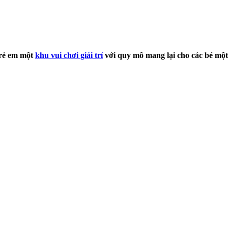
trẻ em một
khu vui chơi giải trí
với quy mô mang lại cho các bé một 