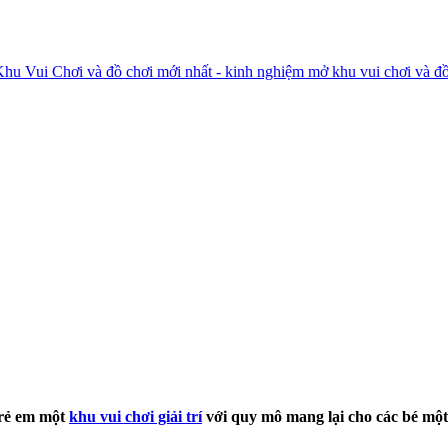
hu Vui Chơi và đồ chơi mới nhất - kinh nghiệm mở khu vui chơi và đồ
trẻ em một
khu vui chơi giải trí
với quy mô mang lại cho các bé một 