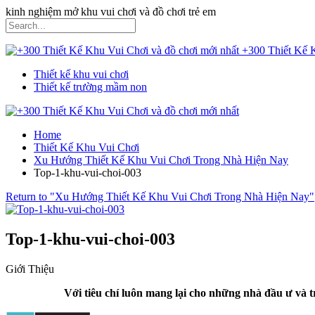
kinh nghiệm mở khu vui chơi và đồ chơi trẻ em
+300 Thiết Kế K
Thiết kế khu vui chơi
Thiết kế trường mầm non
Home
Thiết Kế Khu Vui Chơi
Xu Hướng Thiết Kế Khu Vui Chơi Trong Nhà Hiện Nay
Top-1-khu-vui-choi-003
Return to "Xu Hướng Thiết Kế Khu Vui Chơi Trong Nhà Hiện Nay"
Top-1-khu-vui-choi-003
Giới Thiệu
Với tiêu chí luôn mang lại cho những nhà đầu ư và 