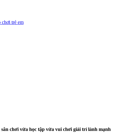
 chơi trẻ em
sân chơi vừa học tập vừa vui chơi giải trí lành mạnh