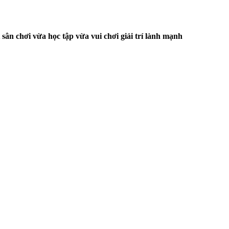
sân chơi vừa học tập vừa vui chơi giải trí lành mạnh