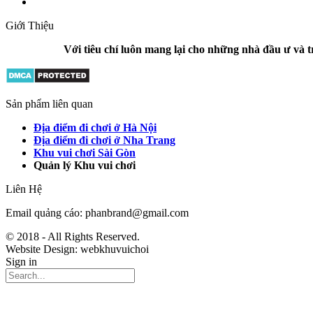
Giới Thiệu
Với tiêu chí luôn mang lại cho những nhà đầu ư và 
Sản phẩm liên quan
Địa điểm đi chơi ở Hà Nội
Địa điểm đi chơi ở Nha Trang
Khu vui chơi Sài Gòn
Quản lý Khu vui chơi
Liên Hệ
Email quảng cáo: phanbrand@gmail.com
© 2018 - All Rights Reserved.
Website Design:
webkhuvuichoi
Sign in