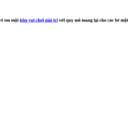
trẻ em một
khu vui chơi giải trí
với quy mô mang lại cho các bé một 