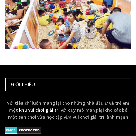
GIỚI THIỆU
Với tiêu chí luôn mang lại cho những nhà đầu ư và trẻ em
một
khu vui chơi giải trí
với quy mô mang lại cho các bé
một sân chơi vừa học tập vừa vui chơi giải trí lành mạnh