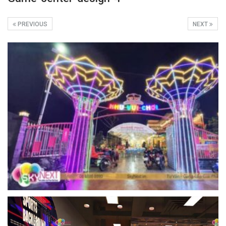
PREVIOUS
NEXT