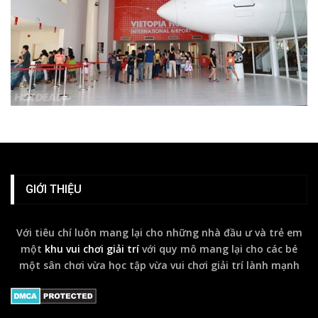
GIỚI THIỆU
Với tiêu chí luôn mang lại cho những nhà đầu ư và trẻ em
một
khu vui chơi giải trí
với quy mô mang lại cho các bé
một sân chơi vừa học tập vừa vui chơi giải trí lành mạnh