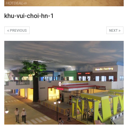
khu-vui-choi-hn-1
PREVIOUS
NEXT