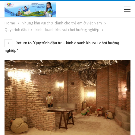
Home
Những khu vui chơi dành cho trẻ em ở Việt Nam
Quy trình đầu tư – kinh doanh khu vui chơi hướng nghiệp
Return to "Quy trình đầu tư – kinh doanh khu vui chơi hướng
nghiệp"