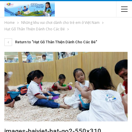
Home
Những khu vui chơi dành cho trẻ em ở Việt Nam
Hạt Gỗ Thân Thiện Dành Cho Các Bé
Return to "Hạt Gỗ Thân Thiện Dành Cho Các Bé"
images-baiviet-hat-go2-550×310